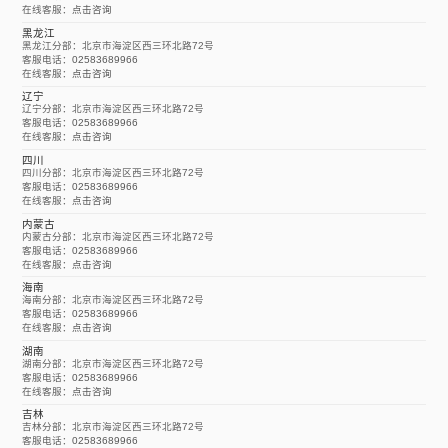
在线客服：
点击咨询
黑龙江
黑龙江分部：北京市海淀区西三环北路72号
客服电话：
02583689966
在线客服：
点击咨询
辽宁
辽宁分部：北京市海淀区西三环北路72号
客服电话：
02583689966
在线客服：
点击咨询
四川
四川分部：北京市海淀区西三环北路72号
客服电话：
02583689966
在线客服：
点击咨询
内蒙古
内蒙古分部：北京市海淀区西三环北路72号
客服电话：
02583689966
在线客服：
点击咨询
海南
海南分部：北京市海淀区西三环北路72号
客服电话：
02583689966
在线客服：
点击咨询
湖南
湖南分部：北京市海淀区西三环北路72号
客服电话：
02583689966
在线客服：
点击咨询
吉林
吉林分部：北京市海淀区西三环北路72号
客服电话：
02583689966